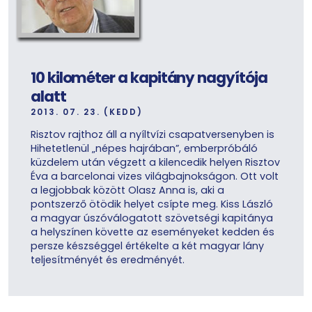
10 kilométer a kapitány nagyítója
alatt
2013. 07. 23. (KEDD)
Risztov rajthoz áll a nyíltvízi csapatversenyben is
Hihetetlenül „népes hajrában”, emberpróbáló
küzdelem után végzett a kilencedik helyen Risztov
Éva a barcelonai vizes világbajnokságon. Ott volt
a legjobbak között Olasz Anna is, aki a
pontszerző ötödik helyet csípte meg. Kiss László
a magyar úszóválogatott szövetségi kapitánya
a helyszínen követte az eseményeket kedden és
persze készséggel értékelte a két magyar lány
teljesítményét és eredményét.