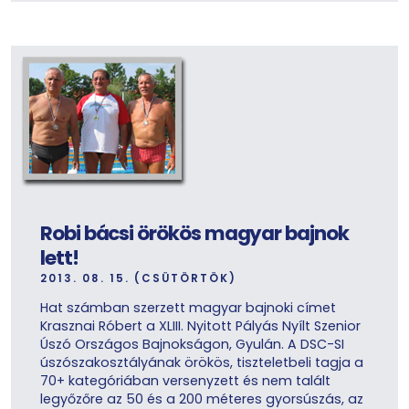
Robi bácsi örökös magyar bajnok
lett!
2013. 08. 15. (CSÜTÖRTÖK)
Hat számban szerzett magyar bajnoki címet
Krasznai Róbert a XLIII. Nyitott Pályás Nyílt Szenior
Úszó Országos Bajnokságon, Gyulán. A DSC-SI
úszószakosztályának örökös, tiszteletbeli tagja a
70+ kategóriában versenyzett és nem talált
legyőzőre az 50 és a 200 méteres gyorsúszás, az