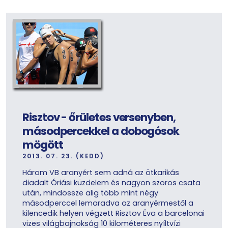
Risztov - őrületes versenyben,
másodpercekkel a dobogósok
mögött
2013. 07. 23. (KEDD)
Három VB aranyért sem adná az ötkarikás
diadalt Óriási küzdelem és nagyon szoros csata
után, mindössze alig több mint négy
másodperccel lemaradva az aranyérmestől a
kilencedik helyen végzett Risztov Éva a barcelonai
vizes világbajnokság 10 kilométeres nyíltvízi