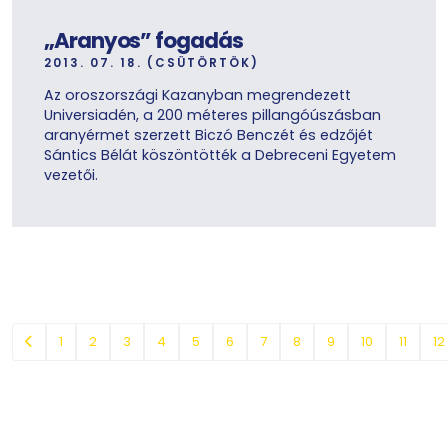
„Aranyos” fogadás
2013. 07. 18. (CSÜTÖRTÖK)
Az oroszországi Kazanyban megrendezett
Universiadén, a 200 méteres pillangóúszásban
aranyérmet szerzett Biczó Benczét és edzőjét
Sántics Bélát köszöntötték a Debreceni Egyetem
vezetői.
1
2
3
4
5
6
7
8
9
10
11
12