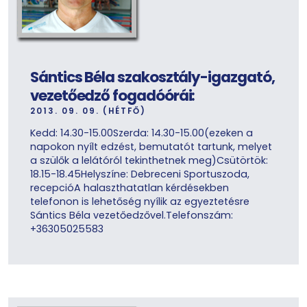
Sántics Béla szakosztály-igazgató,
vezetőedző fogadóórái:
2013. 09. 09. (HÉTFŐ)
Kedd: 14.30-15.00Szerda: 14.30-15.00(ezeken a
napokon nyílt edzést, bemutatót tartunk, melyet
a szülők a lelátóról tekinthetnek meg)Csütörtök:
18.15-18.45Helyszíne: Debreceni Sportuszoda,
recepcióA halaszthatatlan kérdésekben
telefonon is lehetőség nyílik az egyeztetésre
Sántics Béla vezetőedzővel.Telefonszám:
+36305025583