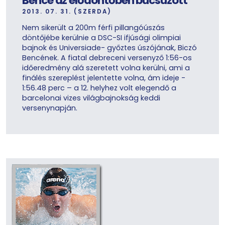
Bence az elődöntőben búcsúzott
2013. 07. 31. (SZERDA)
Nem sikerült a 200m férfi pillangóúszás
döntőjébe kerülnie a DSC-SI ifjúsági olimpiai
bajnok és Universiade- győztes úszójának, Biczó
Bencének. A fiatal debreceni versenyző 1:56-os
időeredmény alá szeretett volna kerülni, ami a
finálés szereplést jelentette volna, ám ideje -
1:56.48 perc – a 12. helyhez volt elegendő a
barcelonai vizes világbajnokság keddi
versenynapján.