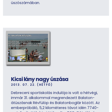
úszószámában.
Kicsi lány nagy úszása
2013. 07. 22. (HÉTFŐ)
Debreceni sportiskolás indulója is volt a hétvégi,
immár 31. alkalommal megrendezett Balaton-
átúszásnak Révfülöp és Balatonboglár között. Az
emberpróbáló, 5,2 kilométeres távot idén 7740-