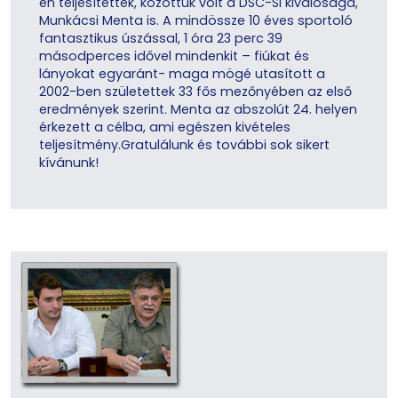
en teljesítették, közöttük volt a DSC-SI kiválósága,
Munkácsi Menta is. A mindössze 10 éves sportoló
fantasztikus úszással, 1 óra 23 perc 39
másodperces idővel mindenkit – fiúkat és
lányokat egyaránt- maga mögé utasított a
2002-ben születettek 33 fős mezőnyében az első
eredmények szerint. Menta az abszolút 24. helyen
érkezett a célba, ami egészen kivételes
teljesítmény.Gratulálunk és további sok sikert
kívánunk!