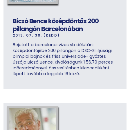
Biczó Bence középdöntős 200
pillangón Barcelonában
2013. 07. 30. (KEDD)
Bejutott a barcelonai vizes vb délutáni
középdöntőjébe 200 pillangón a DSC-SI ifjúsági
olimpiai bajnok és friss Universiade- győztes
úszója Biczó Bence. Kiválóságunk 1:56.70 perces
időeredménnyel, összesítésben kilencedikként
lépett tovább a legjobb 16 közé.