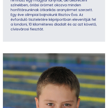
himnusz egy magyar lánynak, aki debreceni
színekben, óriási örömet okozva minden
honfitársunknak ötkarikás aranyérmet szerzett.
Egy éve olimpiai bajnokunk Risztov Éva. Az
évforduló tiszteletére képriportban elevenítjük fel
a londoni, 10 kilométeres diadalt és az azt követő,
cívisvárosi fiesztát.