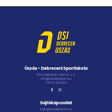
Úszás - Debreceni Sportiskola
4032 Debrecen, Oláh G. u. 5.
info@dsidebrecen.hu
+36 52 514 400
Sajtókapcsolat
sajto@dsidebrecen.hu