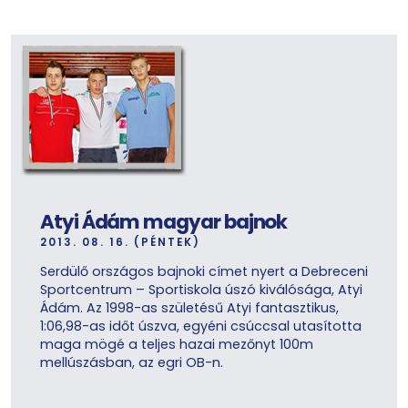
Atyi Ádám magyar bajnok
2013. 08. 16. (PÉNTEK)
Serdülő országos bajnoki címet nyert a Debreceni
Sportcentrum – Sportiskola úszó kiválósága, Atyi
Ádám. Az 1998-as születésű Atyi fantasztikus,
1:06,98-as időt úszva, egyéni csúccsal utasította
maga mögé a teljes hazai mezőnyt 100m
mellúszásban, az egri OB-n.