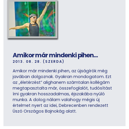
Amikor már mindenki pihen…
2013. 08. 28. (SZERDA)
Amikor már mindenki pihen, az újságírók még
javában dolgoznak. Gyakran mondogatom. Ezt
az „életérzést” alighanem számtalan kollégám
megtapasztalta már, összefoglalót, tudósítást
írni gyakran hosszadalmas, éjszakába nyúló
munka. A dolog nálam valahogy mégis új
értelmet nyert az idei, Debrecenben rendezett
Úszó Országos Bajnokág alatt.