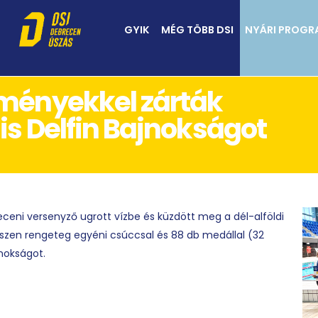
GYIK
MÉG TÖBB DSI
NYÁRI PROG
ményekkel zárták
is Delfin Bajnokságot
ni versenyző ugrott vízbe és küzdött meg a dél-alföldi
hiszen rengeteg egyéni csúccsal és 88 db medállal (32
jnokságot.