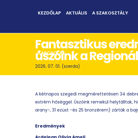
KEZDŐLAP
AKTUÁLIS
A SZAKOSZTÁLY
Fantasztikus ered
úszóink a Regionál
KAPCSOLAT
2026. 07. 01. (szerda)
A kétnapos szegedi megmérettetésen 34 debrece
extrém hőséggel. Úszóink remekül helytálltak, 
arany-, 31 ezüst -és 25 bronzérem) zárták a ba
Eredmények
Ardelean Olivia Ameli